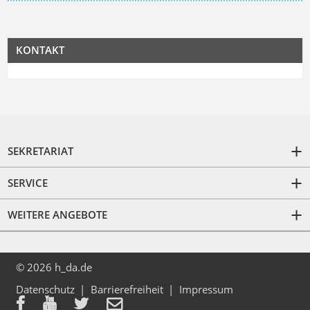
KONTAKT
SEKRETARIAT
SERVICE
WEITERE ANGEBOTE
© 2026 h_da.de
Datenschutz
Barrierefreiheit
Impressum



